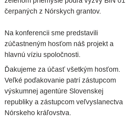
zelenom priemysle podľa výzvy BIN 01
čerpaných z Nórskych grantov.
Na konferencii sme predstavili
zúčastneným hosťom náš projekt a
hlavnú víziu spoločnosti.
Ďakujeme za účasť všetkým hosťom.
Veľké poďakovanie patrí zástupcom
výskumnej agentúre Slovenskej
republiky a zástupcom veľvyslanectva
Nórskeho kráľovstva.